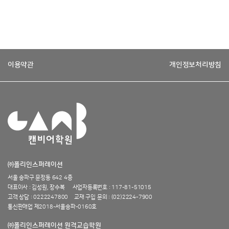
이용약관
개인정보처리방침
㈜폴리인스퍼레이션
서울 송파구 문정동 642
4층
대표이사 :
김성원, 장수복
사업자등록번호 :
117-81-51015
고객 상담 :
0222247800
교재 구입 문의 : (02)2224-7900
통신판매업 제2018-서울송파-0160호
㈜폴리인스퍼레이션 원격교습학원