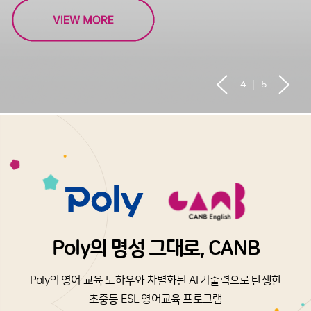
4
5
P
o
l
y
의
명
성
그
대
로
,
C
A
N
B
P
o
l
y
의
영
어
교
육
노
하
우
와
차
별
화
된
A
I
기
술
력
으
로
탄
생
한
초
중
등
E
S
L
영
어
교
육
프
로
그
램