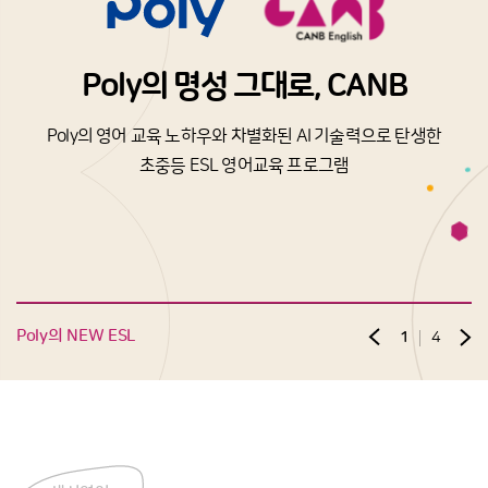
P
o
l
y
의
명
성
그
대
로
,
C
A
N
B
P
o
l
y
의
영
어
교
육
노
하
우
와
차
별
화
된
A
I
기
술
력
으
로
탄
생
한
초
중
등
E
S
L
영
어
교
육
프
로
그
램
Poly의 NEW ESL
1
4