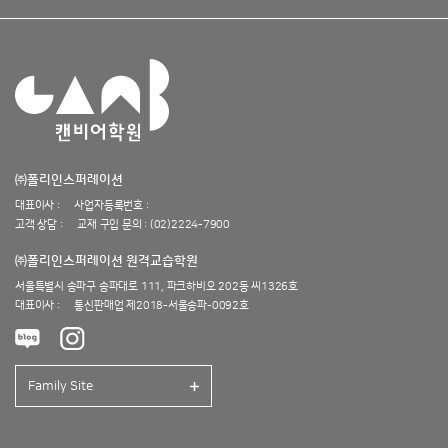
㈜폴리인스퍼레이션
대표이사 :
사업자등록번호 :
고객 상담 :
교재 구입 문의 : (02)2224-7900
㈜폴리인스퍼레이션 원격교습학원
서울특별시 송파구 송파대로 111, 파크하비오 202동 씨1326호
대표이사 :
통신판매업 제2018-서울송파-0092호
Family Site