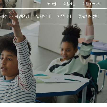
로그인
회원가입
학원 바로가기
육과정
학원운영
입학안내
커뮤니티
통합지원센터