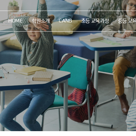
HOME
학원소개
CANB
초등
교육과정
중등
교